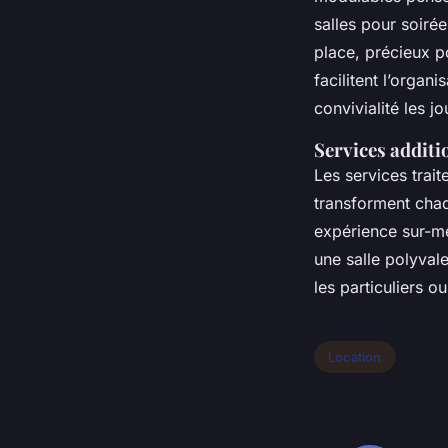
salles pour soiré
place, précieux p
facilitent l’organ
convivialité les jo
Services additi
Les services trait
transforment chaq
expérience sur-m
une salle polyval
les particuliers ou
Location