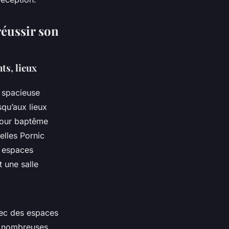
réussir son
ts, lieux
t spacieuse
squ’aux lieux
pour baptême
elles Pornic
s espaces
t une salle
vec des espaces
De nombreuses