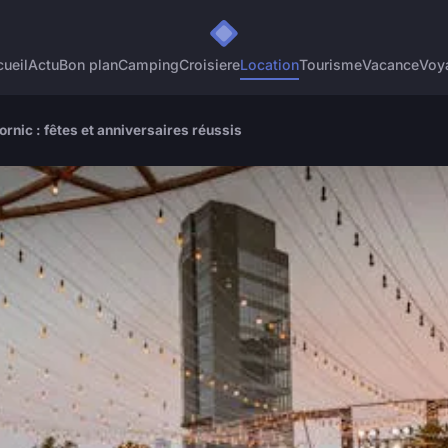
ueil
Actu
Bon plan
Camping
Croisiere
Location
Tourisme
Vacance
Voy
rnic : fêtes et anniversaires réussis