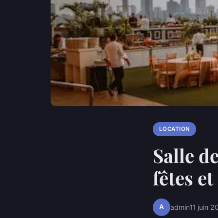
LOCATION
Salle d
fêtes e
A
admin
11 juin 2