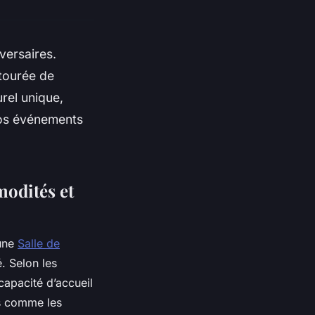
versaires.
tourée de
urel unique,
vos événements
modités et
’une
Salle de
é. Selon les
capacité d’accueil
res comme les