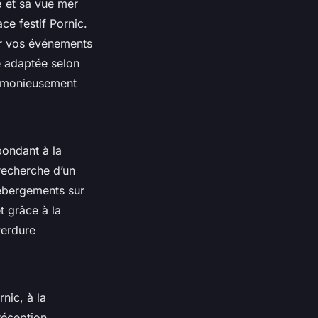
é
et sa vue mer
ce festif Pornic.
ser vos événements
re adaptée selon
harmonieusement
pondant à la
recherche d’un
hébergements sur
t grâce à la
 verdure
nic, à la
réception.