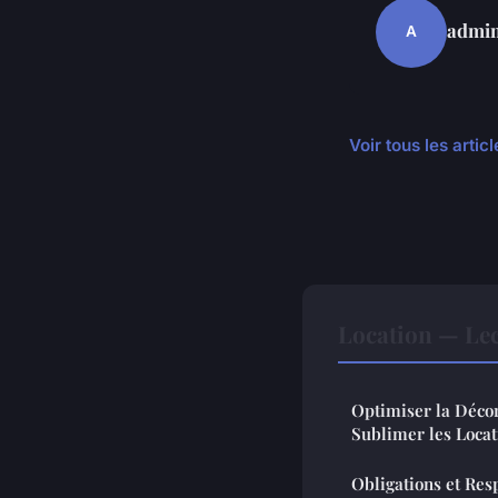
admi
A
Voir tous les arti
Location — Le
Optimiser la Décor
Sublimer les Locat
Obligations et Res