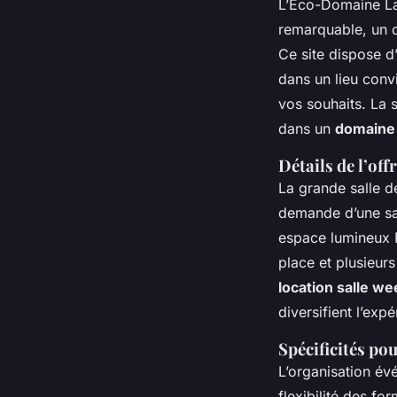
L’Éco-Domaine La
remarquable, un c
Ce site dispose d
dans un lieu conv
vos souhaits. La 
dans un
domaine
Détails de l’off
La grande salle d
demande d’une sa
espace lumineux P
place et plusieur
location salle w
diversifient l’expé
Spécificités po
L’organisation év
flexibilité des f