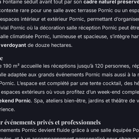
 Fontaine séduit avant tout par son
cadre naturel préserv
ontexte rare pour une salle avec terrasse Pornic ou un espa
’espaces intérieur et extérieur Pornic, permettant d’organi
ivial Pornic où la décoration salle réception Pornic peut êt
salle climatisée Pornic, lumineuse et spacieuse, s’intègre 
 verdoyant
de douze hectares.
re
e 190 m² accueille les réceptions jusqu’à 120 personnes, ré
lle adaptée aux grands événements Pornic mais aussi à la 
ornic. L’espace est complété par une tente cocktail, des 
s espaces extérieurs où vous profitez d’un week-end comple
eekend Pornic
. Spa, ateliers bien-être, jardins et théâtre de
rience.
ur événements privés et professionnels
énements Pornic devient fluide grâce à une salle équipée Por
ormules, et à un accompagnement personnalisé pour chaque 