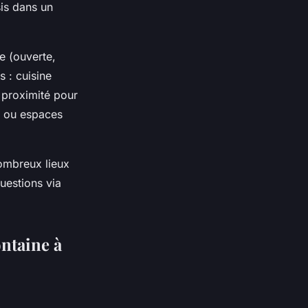
is dans un
le (ouverte,
 : cuisine
 proximité pour
ns ou espaces
nombreux lieux
questions via
ntaine à