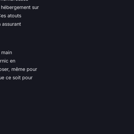
ou hébergement sur
Ces atouts
n assurant
n main
rnic en
poser, même pour
ue ce soit pour