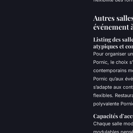
Autres sall
événement à
Listing des sall
atypiques et c
Pour organiser un
Pornic, le choix 
contemporains mo
Pornic qu’aux évé
s’adapte aux cont
flexibles. Restau
polyvalente Porni
Capacités d’accu
Chaque salle mod
modulables pensés